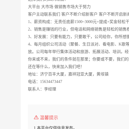
大平台 大市场 做销售市场大于努力
客户主动联系我们 客户不断介绍新客户 客户不断开启新
1、薪资构成：无责任底薪1500~3000元+提成+奖金轻松干3500
2、销售是赚钱的行业，但电话和网络销售是轻松的销售
3、好发展：只要有能力，只要敢干，公司给你，你所想
4、每月组织公司活动（聚餐、生日派对、看电影、K歌
放。公司每年举行集体活动和旅游、拓展活动、培训。经
你来或不来，我们的条件就在那里；你要或不要，我们的
还在等什么，快来加入我们吧！
地址：济宁百丰大厦，嘉祥冠亚大厦，黄垓镇
电话：15634473447
联系人：李经理
温馨提示
1.本平台仅供信息发布。