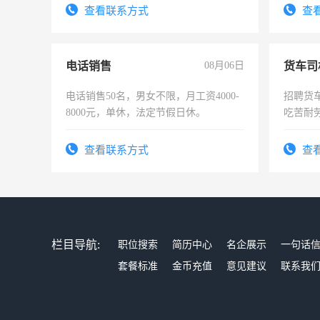
太太等。
试用期1
查看联系方式
查
电话销售
08月06日
货车司
电话销售50名，男女不限，月工资4000-
招聘货
8000元，单休，法定节假日休。
吃苦耐劳
查看联系方式
查
栏目导航:
职位搜索
简历中心
名企展示
一句话
套餐标准
金币充值
意见建议
联系我