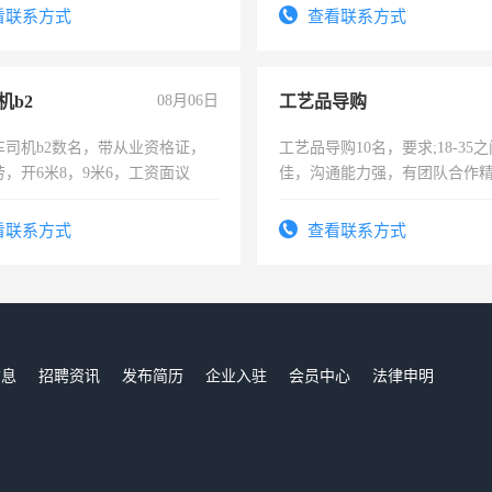
-3个月，转正后交纳五险，
看联系方式
查看联系方式
机b2
08月06日
工艺品导购
车司机b2数名，带从业资格证，
工艺品导购10名，要求;18-35
，开6米8，9米6，工资面议
佳，沟通能力强，有团队合作
上进心，有工作经验者优先！
看联系方式
查看联系方式
信息
招聘资讯
发布简历
企业入驻
会员中心
法律申明
们