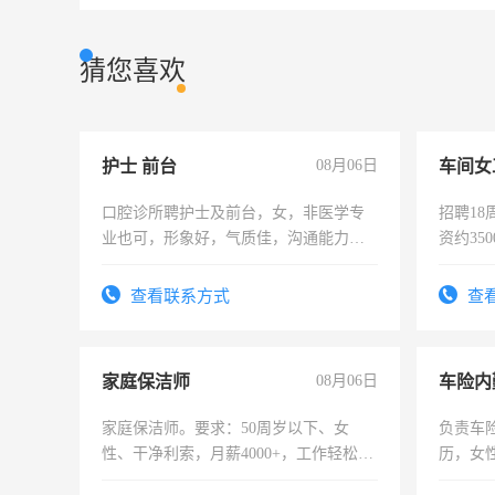
猜您喜欢
护士 前台
08月06日
车间女
口腔诊所聘护士及前台，女，非医学专
招聘18
业也可，形象好，气质佳，沟通能力
资约35
强。面试，周日休息。
险，有
查看联系方式
查
家庭保洁师
08月06日
车险内
家庭保洁师。要求：50周岁以下、女
负责车
性、干净利索，月薪4000+，工作轻松，
历，女性
时间灵活，不需坐班，适合宝妈、全职
操作，