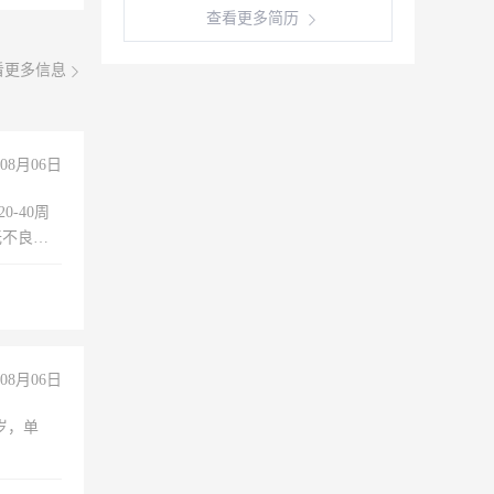
查看更多简历
看更多信息
08月06日
0-40周
无不良嗜
准八人间住
倒，每月
0小时
08月06日
周岁，单