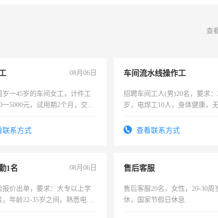
查
工
08月06日
车间流水线操作工
周岁一45岁的车间女工，计件工
招聘车间工人(男)20名，要求：2
00一5000元，试用期2个月，交五
岁，电焊工10人，身体健康，
年薪假，年底福利
好。薪资：4500-7000元，标
宿，免费发放劳保用品，两班
看联系方式
查看联系方式
25号准时发放工资，工作时间1
勤1名
08月06日
售后客服
险报价出单，要求：大专以上学
售后客服20名，女性，20-30
，年龄22-35岁之间，熟悉电脑
休，国家节假日休息
工作态度认真，具有团队精神，