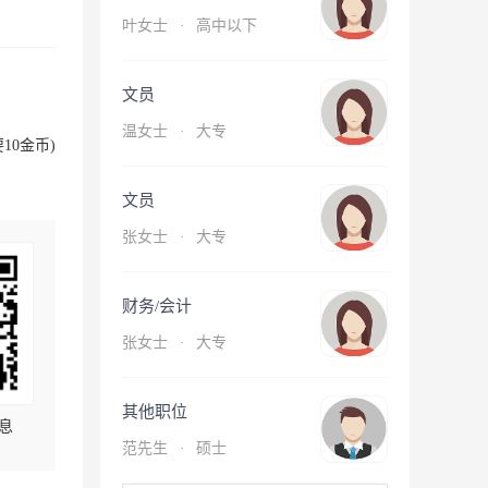
叶女士
·
高中以下
文员
温女士
·
大专
10金币)
文员
张女士
·
大专
财务/会计
张女士
·
大专
其他职位
息
范先生
·
硕士